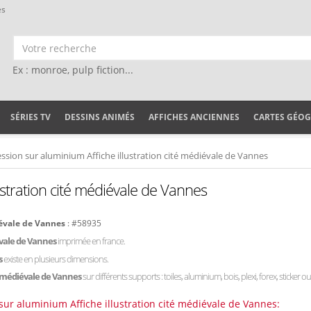
es
Ex : monroe, pulp fiction...
SÉRIES TV
DESSINS ANIMÉS
AFFICHES ANCIENNES
CARTES GÉO
ssion sur aluminium Affiche illustration cité médiévale de Vannes
ustration cité médiévale de Vannes
iévale de Vannes
: #58935
évale de Vannes
imprimée en france.
s
existe en plusieurs dimensions.
é médiévale de Vannes
sur différents supports : toiles, aluminium, bois, plexi, forex, sticker o
sur aluminium Affiche illustration cité médiévale de Vannes: