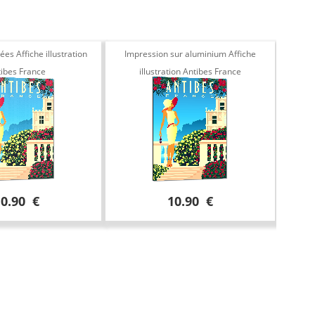
es Affiche illustration
Impression sur aluminium Affiche
Aff
ibes France
illustration Antibes France
10.90 €
10.90 €