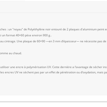
es : un "noyau" de Polyéthylène noir entouré de 2 plaques d'aluminium peint en
 un format 40×60 pèse environ 900 g..
nt au cintrage. Une plaque de 60×90 —en 3 mm d’épaisseur— ne nécessite pas de c
 comme au chaud.
 utiliser une encre à polymérisation UV. Cette dernière a l’avantage de sécher
 les encres UV ne sèchent pas par un effet de pénétration ou d’oxydation, mais pa