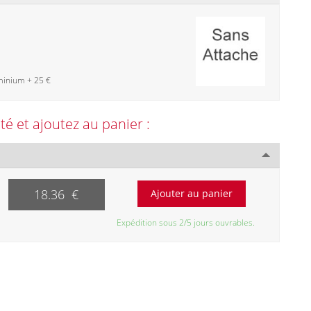
minium + 25 €
ité et ajoutez au panier :
18.36 €
Expédition sous 2/5 jours ouvrables.