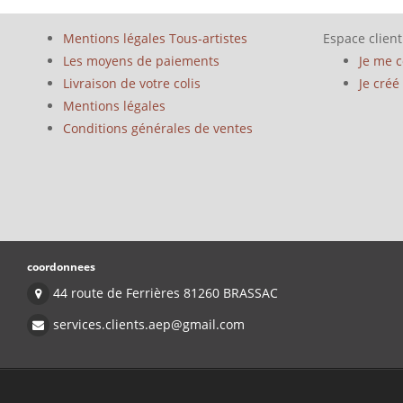
Mentions légales Tous-artistes
Espace client
Les moyens de paiements
Je me 
Livraison de votre colis
Je cré
Mentions légales
Conditions générales de ventes
coordonnees
44 route de Ferrières 81260 BRASSAC
services.clients.aep@gmail.com