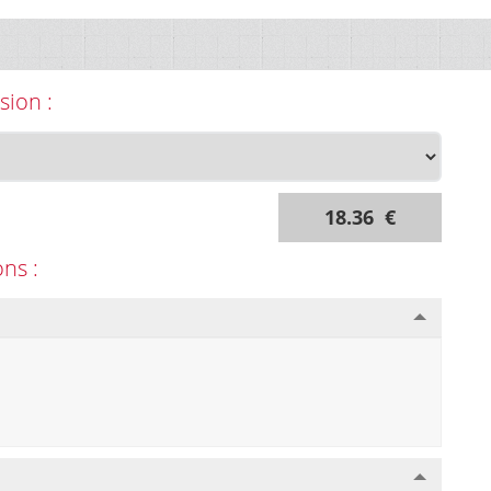
sion :
18.36 €
ons :