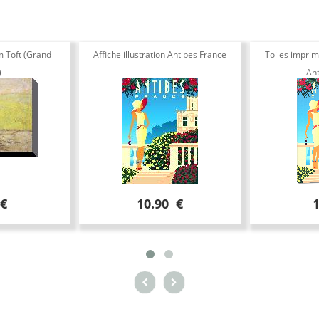
m Toft (Grand
Affiche illustration Antibes France
Toiles imprimé
)
Ant
 €
10.90 €