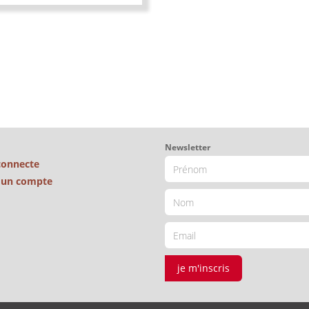
Newsletter
connecte
é un compte
je m'inscris