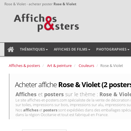
Rose & Violet - acheter poster
Rose & Violet
THÉMATIQUES
AFFICHES DE FILMS
PHOTOGRAPHIES
Affiches & posters
Art & peinture
Couleurs
Rose & Violet
Acheter affiche
Rose & Violet (2 poster
Affiches
et
posters
sur le thème :
Rose & Viol
Le site affiches-et-posters.com spécialiste de la vente de décorati
sur toiles, impressions sur bois, impressions sur alu, impressions sur
Nos
affiches
et
posters
sont expédiées dans des emballages spécial
dans la région Occitanie et tout est fabriqué en France.