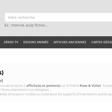
Ex : monroe, pulp fiction...
SÉRIES TV
DESSINS ANIMÉS
AFFICHES ANCIENNES
CARTES GÉO
s)
et
on murale propose 2
affiche(s) et poster(s)
sur le thème
Rose & Violet
. Toute
 forex, impressions sur plexiglass...
isés et toujours roulées ou à plat pour les supports d'impressions autres qu