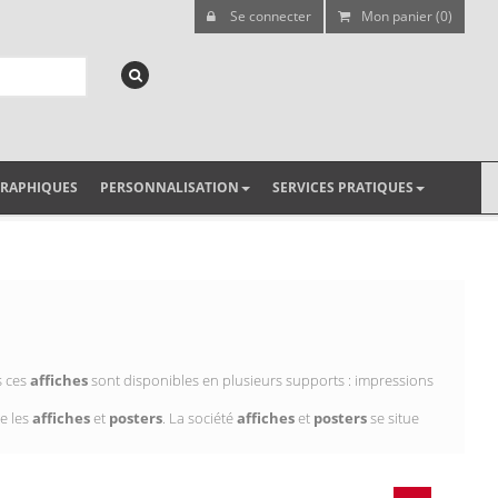
Se connecter
Mon panier (0)
GRAPHIQUES
PERSONNALISATION
SERVICES PRATIQUES
s ces
affiches
sont disponibles en plusieurs supports : impressions
e les
affiches
et
posters
. La société
affiches
et
posters
se situe