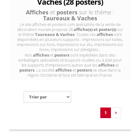
Vaches (28 posters)
Affiches
et
posters
sur le thème :
Taureaux & Vaches
Le site affiches-et-posters.com spécialiste de la vente de
décoration murale propose 28
affiche(s) et poster(s)
sur
le thème
Taureaux & Vaches
. Toutes ces
affiches
sont
disponibles en plusieurs supports : impressions sur toiles,
impressions sur bois, impressions sur alu, impressions sur
forex, impressions sur plexiglass...
Nos
affiches
et
posters
sont expédiées dans des
emballages spécialisés et toujours roulées ou à plat pour
les supports d'impressions autres que les
affiches
et
posters
. La société
affiches
et
posters
se situe dans la
région Occitanie et tout est fabriqué en France.
1
>