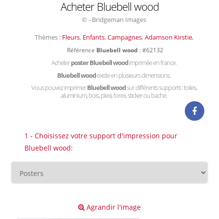
Acheter Bluebell wood
© - Bridgeman Images
Thèmes :
Fleurs
,
Enfants
,
Campagnes
,
Adamson Kirstie
,
Référence
Bluebell wood
: #62132
Acheter
poster Bluebell wood
imprimée en france.
Bluebell wood
existe en plusieurs dimensions.
Vous pouvez imprimer
Bluebell wood
sur différents supports : toiles,
aluminium, bois, plexi, forex, sticker ou bache.
1 - Choisissez votre support d'impression pour
Bluebell wood:
Agrandir l'image