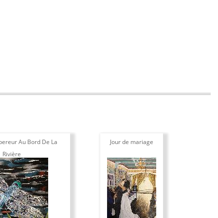
pereur Au Bord De La
Jour de mariage
Por
Rivière