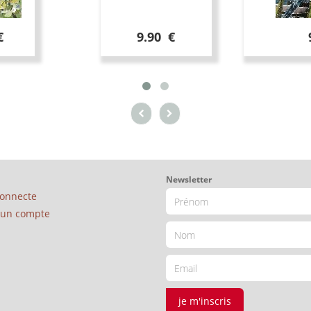
€
9.90 €
Newsletter
connecte
é un compte
je m'inscris