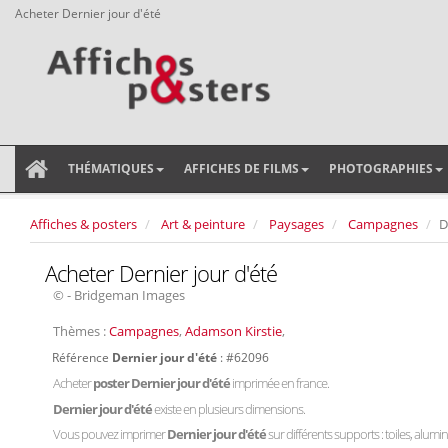
Acheter Dernier jour d'été
THÉMATIQUES
AFFICHES DE FILMS
PHOTOGRAPHIES
Affiches & posters
Art & peinture
Paysages
Campagnes
D
Acheter Dernier jour d'été
© - Bridgeman Images
Thèmes :
Campagnes
,
Adamson Kirstie
,
Référence
Dernier jour d'été
: #62096
Acheter
poster Dernier jour d'été
imprimée en france.
Dernier jour d'été
existe en plusieurs dimensions.
Vous pouvez imprimer
Dernier jour d'été
sur différents supports : toiles, alumin