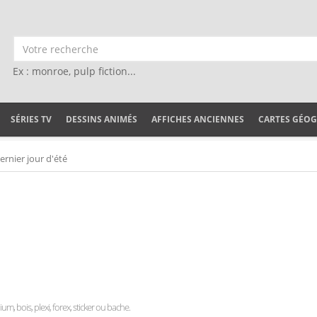
Ex : monroe, pulp fiction...
SÉRIES TV
DESSINS ANIMÉS
AFFICHES ANCIENNES
CARTES GÉO
ernier jour d'été
ium, bois, plexi, forex, sticker ou bache.