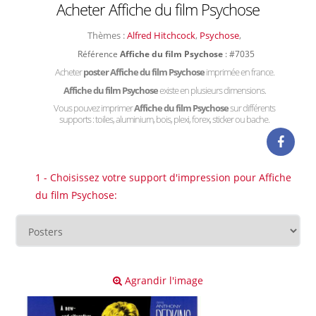
Acheter Affiche du film Psychose
Thèmes :
Alfred Hitchcock
,
Psychose
,
Référence
Affiche du film Psychose
: #7035
Acheter
poster Affiche du film Psychose
imprimée en france.
Affiche du film Psychose
existe en plusieurs dimensions.
Vous pouvez imprimer
Affiche du film Psychose
sur différents
supports : toiles, aluminium, bois, plexi, forex, sticker ou bache.
1 - Choisissez votre support d'impression pour Affiche
du film Psychose:
Agrandir l'image