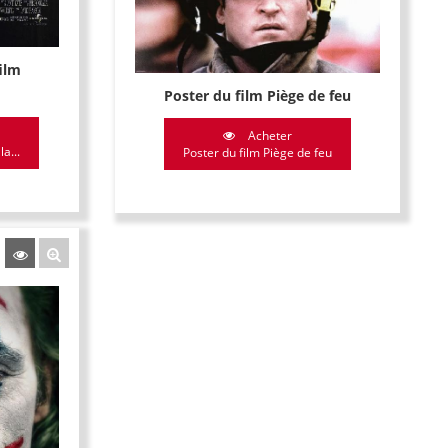
film
Poster du film Piège de feu
Acheter
a...
Poster du film Piège de feu