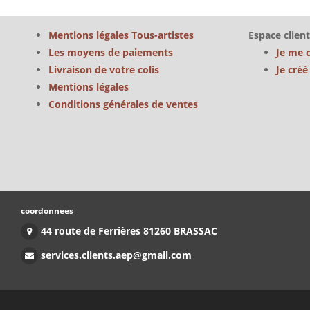
Mentions légales Tous-artistes
Espace client
Les moyens de paiements
Je me 
Livraison de votre colis
Je cré
Mentions légales
Conditions générales de ventes
coordonnees
44 route de Ferrières 81260 BRASSAC
services.clients.aep@gmail.com