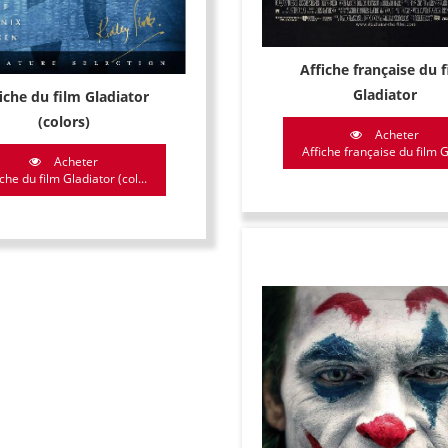
Affiche française du 
Gladiator
iche du film Gladiator
(colors)
Acheter
Affiche française du film Gl
Acheter
iche du film Gladiator (col...