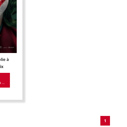
lie à
ix
 ...
1