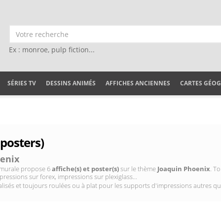
Ex : monroe, pulp fiction...
SÉRIES TV
DESSINS ANIMÉS
AFFICHES ANCIENNES
CARTES GÉO
 posters)
enix
on murale propose 6
affiche(s) et poster(s)
sur le thème
Joaquin Phoenix
. T
pressions sur forex, impressions sur plexiglass...
isés et toujours roulées ou à plat pour les supports d'impressions autres qu