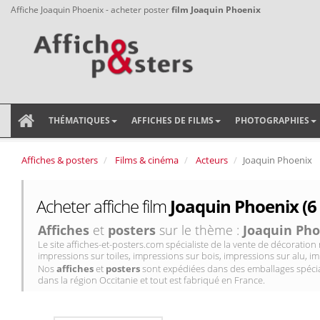
Affiche Joaquin Phoenix - acheter poster
film Joaquin Phoenix
THÉMATIQUES
AFFICHES DE FILMS
PHOTOGRAPHIES
Affiches & posters
Films & cinéma
Acteurs
Joaquin Phoenix
Acheter affiche film
Joaquin Phoenix (6
Affiches
et
posters
sur le thème :
Joaquin Pho
Le site affiches-et-posters.com spécialiste de la vente de décorati
impressions sur toiles, impressions sur bois, impressions sur alu, im
Nos
affiches
et
posters
sont expédiées dans des emballages spécial
dans la région Occitanie et tout est fabriqué en France.