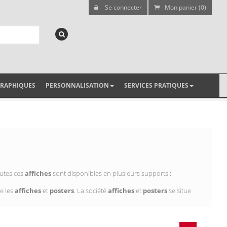
Se connecter
Mon panier (0)
GRAPHIQUES
PERSONNALISATION
SERVICES PRATIQUES
outes ces
affiches
sont disponibles en plusieurs supports :
e les
affiches
et
posters
. La société
affiches
et
posters
se situe