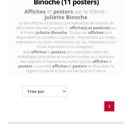
Binoche (11 posters)
Affiches
et
posters
sur le thème :
Juliette Binoche
Le site affiches-et-posters.com spécialiste de la vente de
décoration murale propose 11
affiche(s) et poster(s)
sur
le thème
Juliette Binoche
. Toutes ces
affiches
sont
disponibles en plusieurs supports : impressions sur toiles,
impressions sur bois, impressions sur alu, impressions sur
forex, impressions sur plexiglass...
Nos
affiches
et
posters
sont expédiées dans des
emballages spécialisés et toujours roulées ou à plat pour
les supports d'impressions autres que les
affiches
et
posters
. La société
affiches
et
posters
se situe dans la
région Occitanie et tout est fabriqué en France.
1