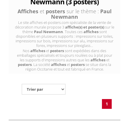
Newmann (3 posters)
Affiches
et
posters
sur le thème :
Paul
Newmann
Le site affiches-et-posters.com spécialiste de la vente de
décoration murale propose 3
affiche(s) et poster(s)
sur le
thème
Paul Newmann
. Toutes ces
affiches
sont
disponibles en plusieurs supports : impressions sur toiles,
impressions sur bois, impressions sur alu, impressions sur
forex, impressions sur plexiglass...
Nos
affiches
et
posters
sont expédiées dans des
emballages spécialisés et toujours roulées ou à plat pour
les supports d'impressions autres que les
affiches
et
posters
. La société
affiches
et
posters
se situe dans la
région Occitanie et tout est fabriqué en France.
1