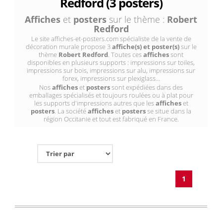
Redford (3 posters)
Affiches
et
posters
sur le thème :
Robert
Redford
Le site affiches-et-posters.com spécialiste de la vente de
décoration murale propose 3
affiche(s) et poster(s)
sur le
thème
Robert Redford
. Toutes ces
affiches
sont
disponibles en plusieurs supports : impressions sur toiles,
impressions sur bois, impressions sur alu, impressions sur
forex, impressions sur plexiglass...
Nos
affiches
et
posters
sont expédiées dans des
emballages spécialisés et toujours roulées ou à plat pour
les supports d'impressions autres que les
affiches
et
posters
. La société
affiches
et
posters
se situe dans la
région Occitanie et tout est fabriqué en France.
1