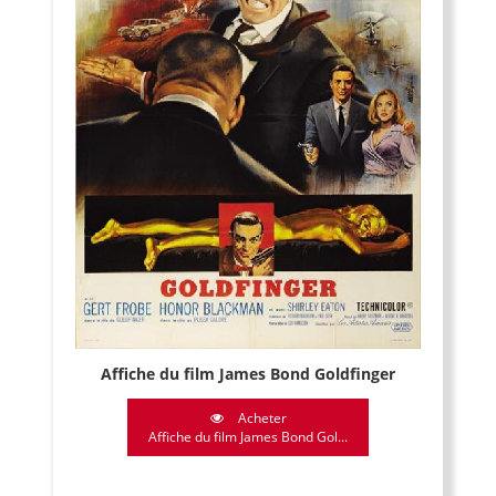
Affiche du film James Bond Goldfinger
Acheter
Affiche du film James Bond Gol...