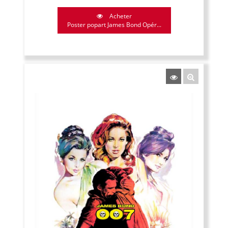
Acheter
Poster popart James Bond Opér...