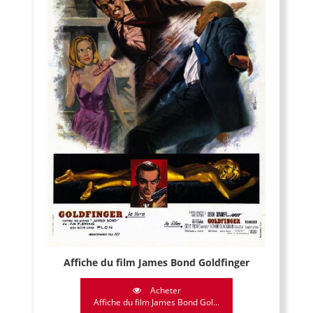
Affiche du film James Bond Goldfinger
Acheter
Affiche du film James Bond Gol...