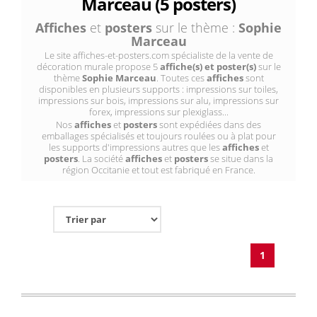
Marceau (5 posters)
Affiches
et
posters
sur le thème :
Sophie
Marceau
Le site affiches-et-posters.com spécialiste de la vente de
décoration murale propose 5
affiche(s) et poster(s)
sur le
thème
Sophie Marceau
. Toutes ces
affiches
sont
disponibles en plusieurs supports : impressions sur toiles,
impressions sur bois, impressions sur alu, impressions sur
forex, impressions sur plexiglass...
Nos
affiches
et
posters
sont expédiées dans des
emballages spécialisés et toujours roulées ou à plat pour
les supports d'impressions autres que les
affiches
et
posters
. La société
affiches
et
posters
se situe dans la
région Occitanie et tout est fabriqué en France.
1