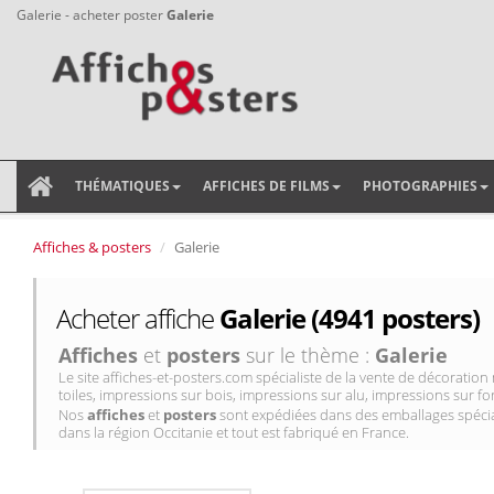
Galerie - acheter poster
Galerie
THÉMATIQUES
AFFICHES DE FILMS
PHOTOGRAPHIES
Affiches & posters
Galerie
Acheter affiche
Galerie (4941 posters)
Affiches
et
posters
sur le thème :
Galerie
Le site affiches-et-posters.com spécialiste de la vente de décorati
toiles, impressions sur bois, impressions sur alu, impressions sur for
Nos
affiches
et
posters
sont expédiées dans des emballages spécial
dans la région Occitanie et tout est fabriqué en France.