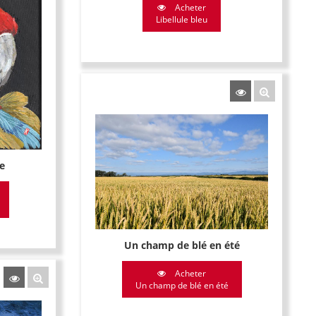
Acheter
Libellule bleu
e
Un champ de blé en été
Acheter
Un champ de blé en été