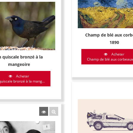
Champ de blé aux corb
1890
Acheter
 quiscale bronzé à la
Champ de blé aux corbeaux, 
mangeoire
Acheter
uiscale bronzé à la mang...