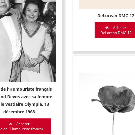
DeLorean DMC-12
Acheter
DeLorean DMC-12
de l'Humouriste français
nd Devos avec sa femme
le vestiaire Olympia, 13
décembre 1968
Acheter
o de l'Humouriste françai...