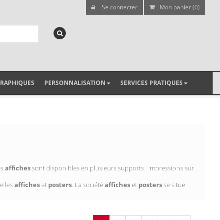
Se connecter
Mon panier (0)
GRAPHIQUES
PERSONNALISATION
SERVICES PRATIQUES
es
affiches
sont disponibles en plusieurs supports : impressions sur
e les
affiches
et
posters
. La société
affiches
et
posters
se situe