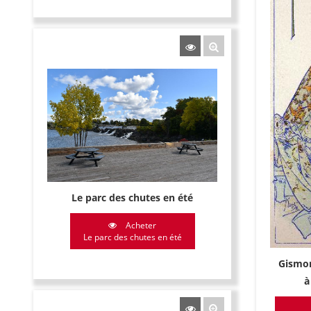
Le parc des chutes en été
Acheter
Le parc des chutes en été
Gismon
à