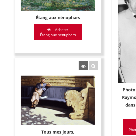
Étang aux nénuphars
Acheter
Étang aux nénuphars
Photo 
Raymo
dans 
Phot
Tous mes jours,