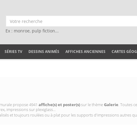
Ex : monroe, pulp fiction...
SÉRIES TV
DESSINS ANIMÉS
AFFICHES ANCIENNES
CARTES GÉO
on murale propose 4941
affiche(s) et poster(s)
sur le thème
Galerie
. Toutes c
ex, impressions sur plexiglass...
isés et toujours roulées ou à plat pour les supports d'impressions autres qu