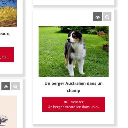
eaux,
18...
Un berger Australien dans un
champ
Acheter
Un berger Australien dans un c...