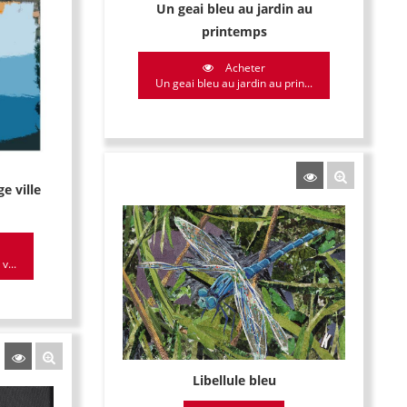
Un geai bleu au jardin au
printemps
Acheter
Un geai bleu au jardin au prin...
ge ville
v...
Libellule bleu