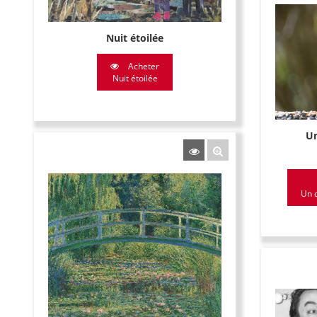
Nuit étoilée
Acheter
Nuit étoilée
Un
Un q