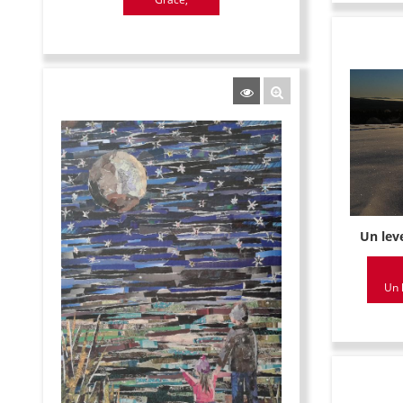
Un leve
Un l