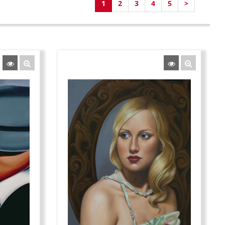
1
2
3
4
5
>