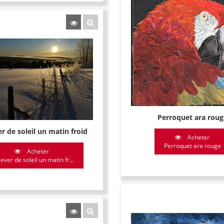
Perroquet ara roug
r de soleil un matin froid
Acheter
Perroquet ara rouge
Acheter
ever de soleil un matin fr...