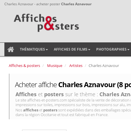
Charles Aznavour - acheter poster
Charles Aznavour
THÉMATIQUES
AFFICHES DE FILMS
PHOTOGRAPHIES
Affiches & posters
Musique
Artistes
Charles Aznavour
Acheter affiche
Charles Aznavour (8 po
Affiches
et
posters
sur le thème :
Charles Az
Le site affiches-et-posters.com spécialiste de la vente de décorati
impressions sur toiles, impressions sur bois, impressions sur alu, im
Nos
affiches
et
posters
sont expédiées dans des emballages spécial
dans la région Occitanie et tout est fabriqué en France.