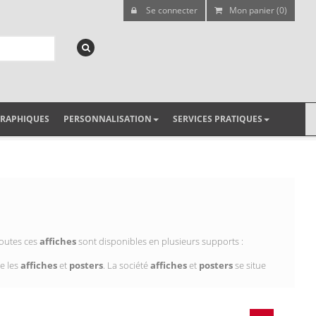
Se connecter
Mon panier (0)
GRAPHIQUES
PERSONNALISATION
SERVICES PRATIQUES
Toutes ces
affiches
sont disponibles en plusieurs supports :
e les
affiches
et
posters
. La société
affiches
et
posters
se situe