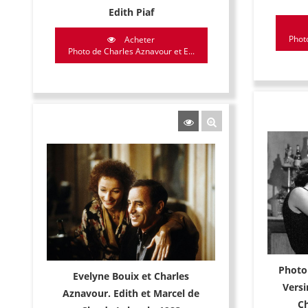
Edith Piaf
Photo
Acheter
Photo de Charles Aznavour et E...
Photo
Evelyne Bouix et Charles
Versi
Aznavour. Edith et Marcel de
Ch