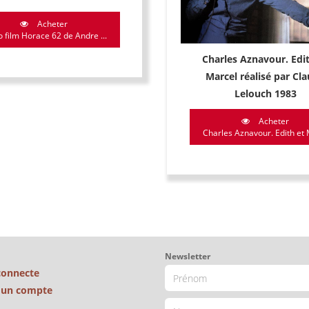
Acheter
 film Horace 62 de Andre ...
Charles Aznavour. Edit
Marcel réalisé par Cl
Lelouch 1983
Acheter
Charles Aznavour. Edith et M
Newsletter
connecte
é un compte