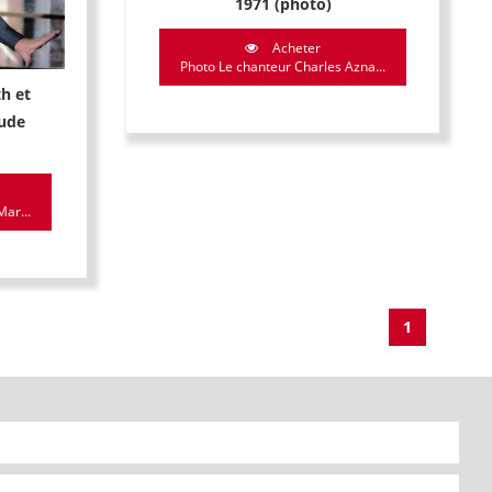
1971 (photo)
Acheter
Photo Le chanteur Charles Azna...
h et
aude
ar...
1