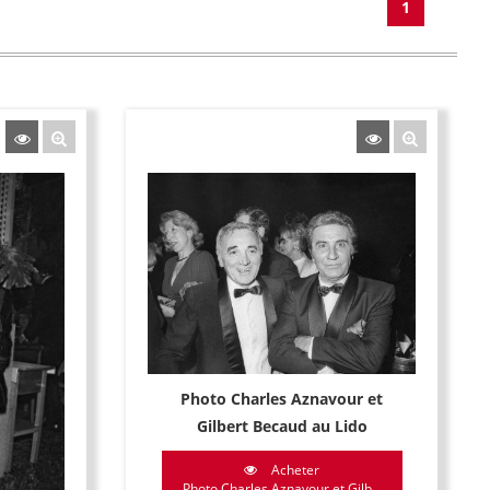
1
Photo Charles Aznavour et
Gilbert Becaud au Lido
Acheter
Photo Charles Aznavour et Gilb...