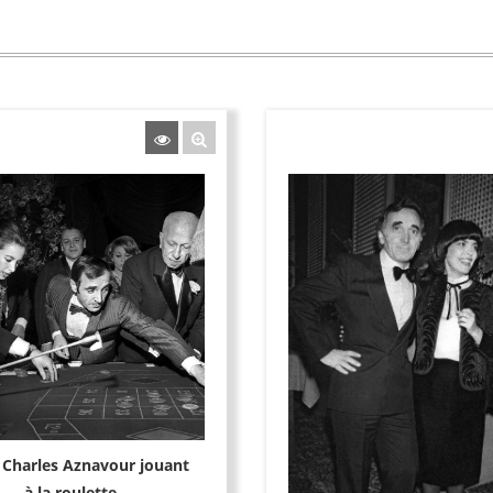
 Charles Aznavour jouant
à la roulette