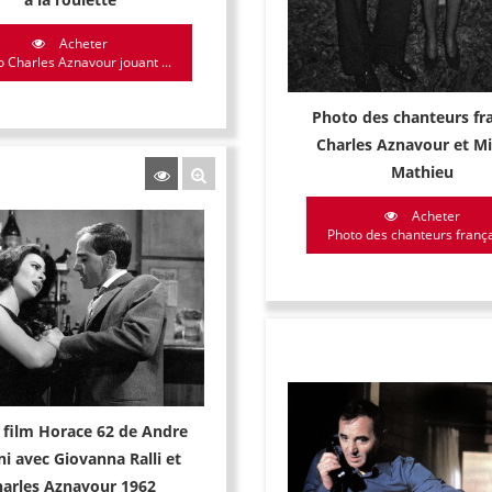
Acheter
 Charles Aznavour jouant ...
Photo des chanteurs fr
Charles Aznavour et Mir
Mathieu
Acheter
Photo des chanteurs françai
 film Horace 62 de Andre
ni avec Giovanna Ralli et
arles Aznavour 1962