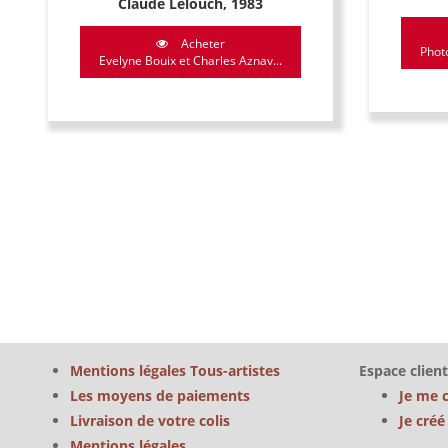
Claude Lelouch, 1983
Acheter
Photo
Evelyne Bouix et Charles Aznav...
Mentions légales Tous-artistes
Espace client
Les moyens de paiements
Je me 
Livraison de votre colis
Je cré
Mentions légales