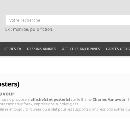
Ex : monroe, pulp fiction...
SÉRIES TV
DESSINS ANIMÉS
AFFICHES ANCIENNES
CARTES GÉO
sters)
navour
on murale propose 8
affiche(s) et poster(s)
sur le thème
Charles Aznavour
. 
pressions sur forex, impressions sur plexiglass...
isés et toujours roulées ou à plat pour les supports d'impressions autres qu