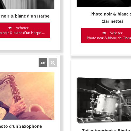
Photo noir & blanc 
 noir & blanc d'un Harpe
Clarinettes
Acheter
o noir & blanc d'un Harpe ...
Acheter
Photo noir & blanc de Clarin
hoto d'un Saxophone
Toiles imprimées Photo