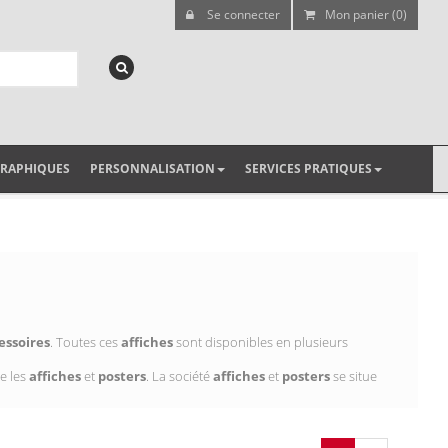
Se connecter
Mon panier (0)
GRAPHIQUES
PERSONNALISATION
SERVICES PRATIQUES
essoires
. Toutes ces
affiches
sont disponibles en plusieurs
e les
affiches
et
posters
. La société
affiches
et
posters
se situe