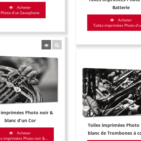
Batterie
Acheter
Photo d'un Saxophone
Acheter
Toiles imprimées Photo d'un
s imprimées Photo noir &
blanc d'un Cor
Toiles imprimées Photo 
blanc de Trombones à co
Acheter
es imprimées Photo noir &...