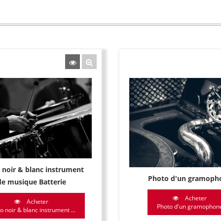
 noir & blanc instrument
Photo d'un gramoph
de musique Batterie
Acheter
Acheter
Photo d'un gramophon
o noir & blanc instrument ...