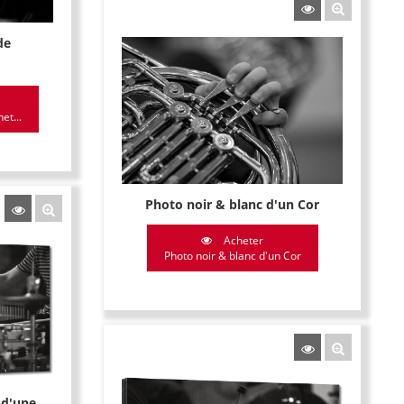
de
et...
Photo noir & blanc d'un Cor
Acheter
Photo noir & blanc d'un Cor
 d'une