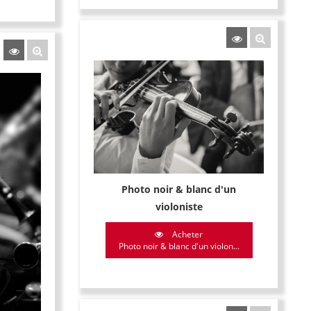
Photo noir & blanc d'un
violoniste
Acheter
Photo noir & blanc d'un violon...