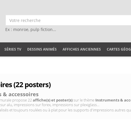
Ex : monroe, pulp fiction...
SÉRIES TV
DESSINS ANIMÉS
AFFICHES ANCIENNES
CARTES GÉO
res (22 posters)
 & accessoires
on murale propose 22
affiche(s) et poster(s)
sur le thème
Instruments & acc
sur alu, impressions sur forex, impressions sur plexiglass...
isés et toujours roulées ou à plat pour les supports d'impressions autres qu