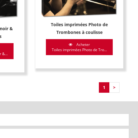
Toiles imprimées Photo de
noir &
Trombones à coulisse
s
Acheter
Toiles imprimées Photo de Tro...
 &...
1
>