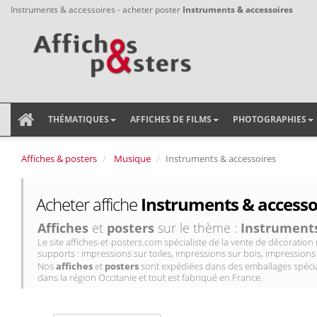
Instruments & accessoires - acheter poster
Instruments & accessoires
THÉMATIQUES
AFFICHES DE FILMS
PHOTOGRAPHIES
Affiches & posters
Musique
Instruments & accessoires
Acheter affiche
Instruments & accessoi
Affiches
et
posters
sur le thème :
Instruments
Le site affiches-et-posters.com spécialiste de la vente de décorati
supports : impressions sur toiles, impressions sur bois, impressions 
Nos
affiches
et
posters
sont expédiées dans des emballages spécial
dans la région Occitanie et tout est fabriqué en France.