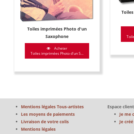
Toile
Toiles imprimées Photo d'un
Saxophone
Toil
Acheter
Toiles imprimées Photo d'un S...
Mentions légales Tous-artistes
Espace client
Les moyens de paiements
Je me 
Livraison de votre colis
Je cré
Mentions légales