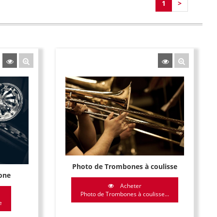
1
>
Photo de Trombones à coulisse
one
Acheter
Photo de Trombones à coulisse...
e