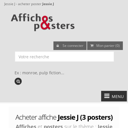
Jessie J - acheter poster
Jessie J
Se connecter
Mon panier (0)
Ex : monroe, pulp fiction...
MENU
Acheter affiche
Jessie J (3 posters)
Affiches
et
posters
sur le thème :
Jessie