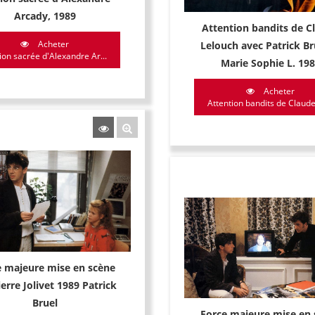
Arcady, 1989
Attention bandits de C
Acheter
Lelouch avec Patrick Br
ion sacrée d'Alexandre Ar...
Marie Sophie L. 19
Acheter
Attention bandits de Claude 
e majeure mise en scène
ierre Jolivet 1989 Patrick
Bruel
Force majeure mise en 