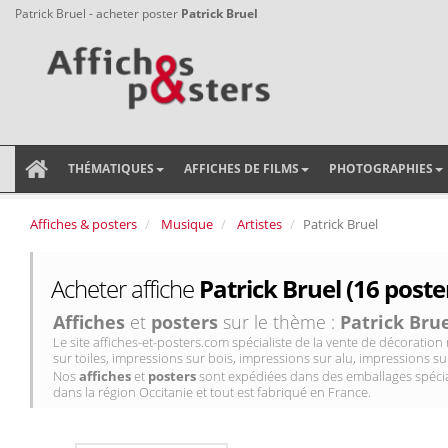
Patrick Bruel - acheter poster
Patrick Bruel
THÉMATIQUES
AFFICHES DE FILMS
PHOTOGRAPHIES
Affiches & posters
Musique
Artistes
Patrick Bruel
Acheter affiche
Patrick Bruel (16 poste
Affiches
et
posters
sur le thème :
Patrick Bru
Le site affiches-et-posters.com spécialiste de la vente de décorati
sur toiles, impressions sur bois, impressions sur alu, impressions sur
Nos
affiches
et
posters
sont expédiées dans des emballages spécial
dans la région Occitanie et tout est fabriqué en France.