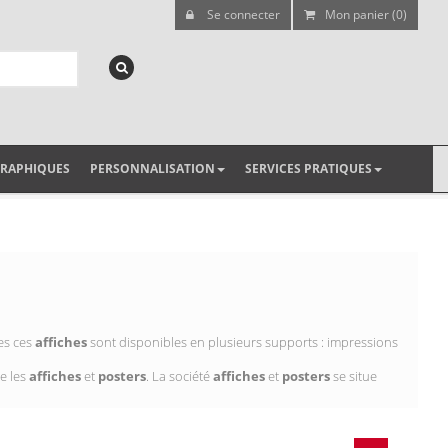
Se connecter
Mon panier (0)
GRAPHIQUES
PERSONNALISATION
SERVICES PRATIQUES
es ces
affiches
sont disponibles en plusieurs supports : impressions
e les
affiches
et
posters
. La société
affiches
et
posters
se situe