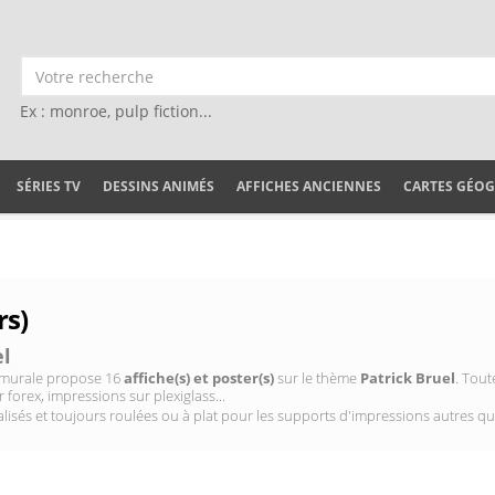
Ex : monroe, pulp fiction...
SÉRIES TV
DESSINS ANIMÉS
AFFICHES ANCIENNES
CARTES GÉO
rs)
el
on murale propose 16
affiche(s) et poster(s)
sur le thème
Patrick Bruel
. Tout
 forex, impressions sur plexiglass...
isés et toujours roulées ou à plat pour les supports d'impressions autres qu