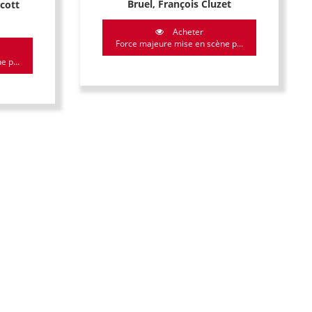
Bruel, François Cluzet
Scott
Acheter
Force majeure mise en scène p...
 p...