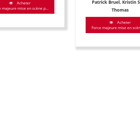
Patrick Bruel, Kristin 
Acheter
e majeure mise en scène p...
Thomas
Acheter
Force majeure mise en scène