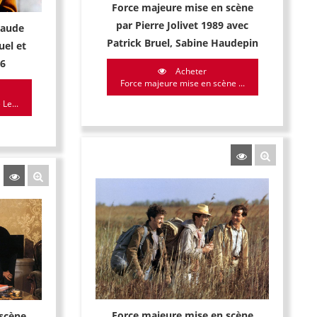
Force majeure mise en scène
par Pierre Jolivet 1989 avec
laude
Patrick Bruel, Sabine Haudepin
uel et
86
Acheter
Force majeure mise en scène ...
Le...
Force majeure mise en scène
scène