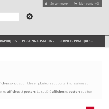
Se connecter
Mon panier (0)
GRAPHIQUES
PERSONNALISATION
SERVICES PRATIQUES
fiches
sont disponibles en plusieurs supports : impressions sur
e les
affiches
et
posters
. La société
affiches
et
posters
se situe