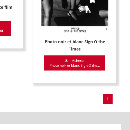
ce film
l...
Photo noir et blanc Sign O the
Times
Acheter
Photo noir et blanc Sign O the...
1