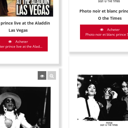
Photo noir et blanc prin
O the Times
prince live at the Aladdin
Acheter
Las Vegas
Photo noir et blanc prince S
Acheter
er prince live at the Alad...