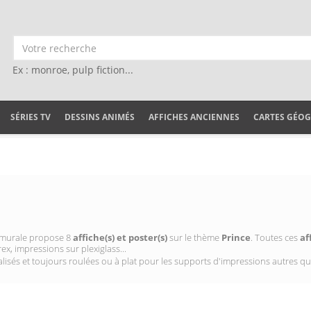
Ex : monroe, pulp fiction...
SÉRIES TV
DESSINS ANIMÉS
AFFICHES ANCIENNES
CARTES GÉO
on murale propose 8
affiche(s) et poster(s)
sur le thème
Prince
. Toutes ces
af
ex, impressions sur plexiglass...
isés et toujours roulées ou à plat pour les supports d'impressions autres qu