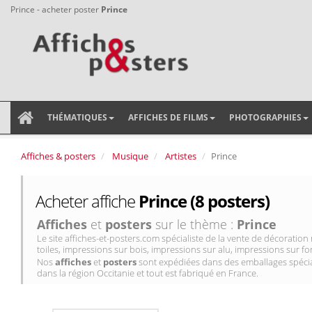
Prince - acheter poster
Prince
THÉMATIQUES
AFFICHES DE FILMS
PHOTOGRAPHIES
Affiches & posters
Musique
Artistes
Prince
Acheter affiche
Prince (8 posters)
Affiches
et
posters
sur le thème :
Prince
Le site affiches-et-posters.com spécialiste de la vente de décorati
toiles, impressions sur bois, impressions sur alu, impressions sur for
Nos
affiches
et
posters
sont expédiées dans des emballages spécial
dans la région Occitanie et tout est fabriqué en France.