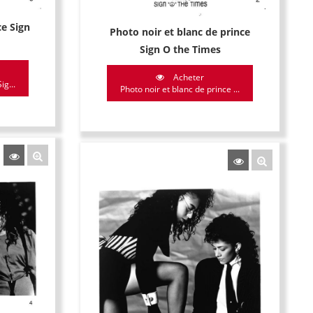
ce Sign
Photo noir et blanc de prince
Sign O the Times
Acheter
ig...
Photo noir et blanc de prince ...