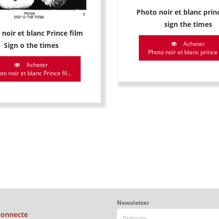
Photo noir et blanc prin
sign the times
noir et blanc Prince film
Acheter
Sign o the times
Photo noir et blanc prince fi
Acheter
to noir et blanc Prince fil...
Newsletter
connecte