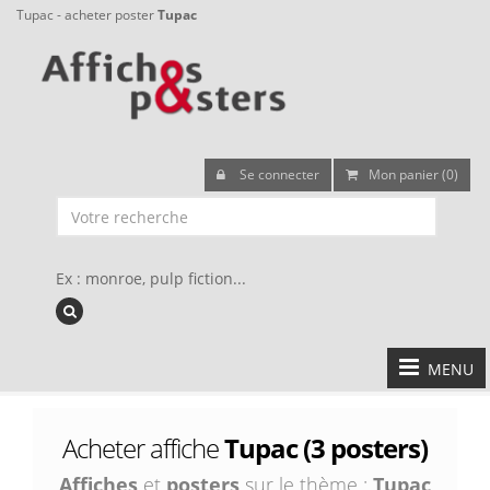
Tupac - acheter poster
Tupac
Se connecter
Mon panier (0)
Ex : monroe, pulp fiction...
MENU
Acheter affiche
Tupac (3 posters)
Affiches
et
posters
sur le thème :
Tupac