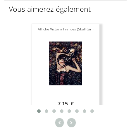
Vous aimerez également
Affiche Victoria Frances (Skull Girl)
T
7.15 €