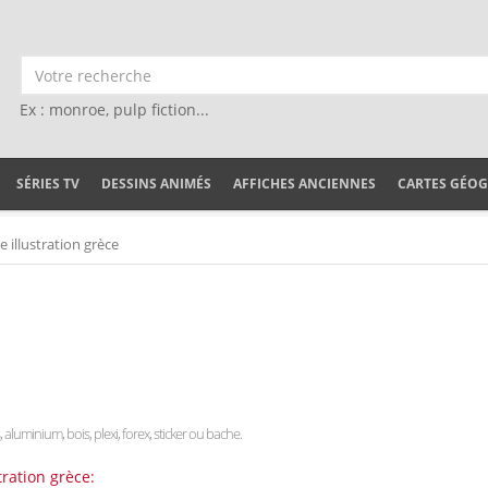
Ex : monroe, pulp fiction...
SÉRIES TV
DESSINS ANIMÉS
AFFICHES ANCIENNES
CARTES GÉO
e illustration grèce
s, aluminium, bois, plexi, forex, sticker ou bache.
tration grèce: