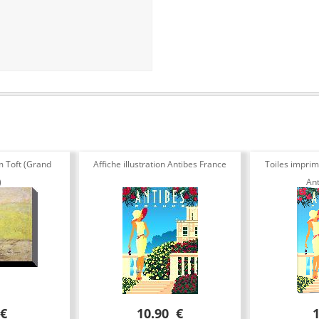
m Toft (Grand
Affiche illustration Antibes France
Toiles imprimé
)
Ant
 €
10.90 €