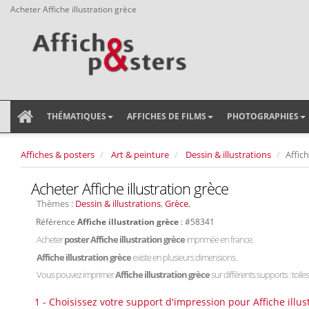
Acheter Affiche illustration grèce
THÉMATIQUES
AFFICHES DE FILMS
PHOTOGRAPHIES
Affiches & posters
Art & peinture
Dessin & illustrations
Affich
Acheter Affiche illustration grèce
Thèmes :
Dessin & illustrations
,
Grèce
,
Référence
Affiche illustration grèce
: #58341
Acheter
poster Affiche illustration grèce
imprimée en france.
Affiche illustration grèce
existe en plusieurs dimensions.
Vous pouvez imprimer
Affiche illustration grèce
sur différents supports : toile
1 - Choisissez votre support d'impression pour Affiche illus