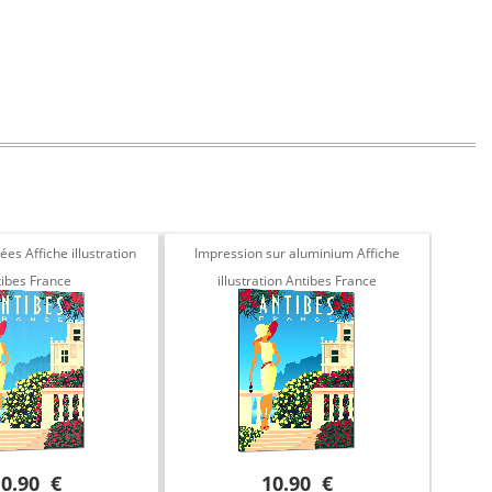
es Affiche illustration
Impression sur aluminium Affiche
Aff
ibes France
illustration Antibes France
10.90 €
10.90 €