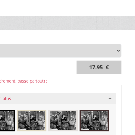
17.95 €
drement, passe partout) :
r plus