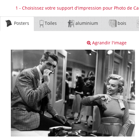
1 - Choisissez votre support d'impression pour Photo de C
Posters
Toiles
aluminium
bois
Agrandir l'image