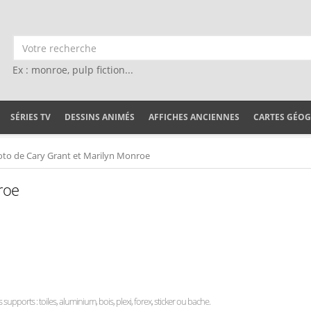
Ex : monroe, pulp fiction...
SÉRIES TV
DESSINS ANIMÉS
AFFICHES ANCIENNES
CARTES GÉO
to de Cary Grant et Marilyn Monroe
roe
s supports : toiles, aluminium, bois, plexi, forex, sticker ou bache.