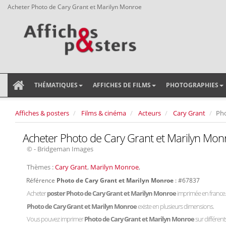
Acheter Photo de Cary Grant et Marilyn Monroe
THÉMATIQUES
AFFICHES DE FILMS
PHOTOGRAPHIES
Affiches & posters
Films & cinéma
Acteurs
Cary Grant
Pho
Acheter Photo de Cary Grant et Marilyn Mon
© - Bridgeman Images
Thèmes :
Cary Grant
,
Marilyn Monroe
,
Référence
Photo de Cary Grant et Marilyn Monroe
: #67837
Acheter
poster Photo de Cary Grant et Marilyn Monroe
imprimée en france.
Photo de Cary Grant et Marilyn Monroe
existe en plusieurs dimensions.
Vous pouvez imprimer
Photo de Cary Grant et Marilyn Monroe
sur différent