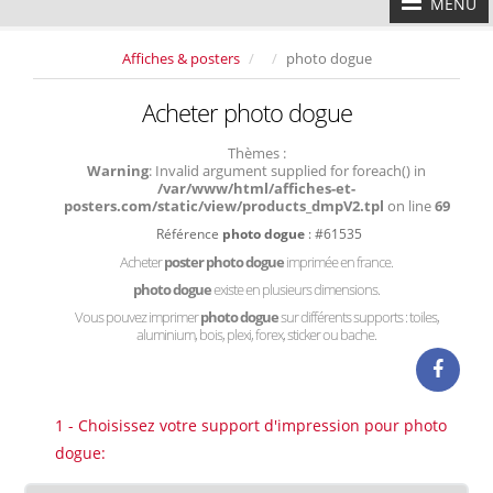
MENU
Affiches & posters
photo dogue
Acheter photo dogue
Thèmes :
Warning
: Invalid argument supplied for foreach() in
/var/www/html/affiches-et-
posters.com/static/view/products_dmpV2.tpl
on line
69
Référence
photo dogue
: #61535
Acheter
poster photo dogue
imprimée en france.
photo dogue
existe en plusieurs dimensions.
Vous pouvez imprimer
photo dogue
sur différents supports : toiles,
aluminium, bois, plexi, forex, sticker ou bache.
1 - Choisissez votre support d'impression pour photo
dogue: