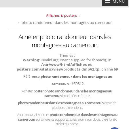
MENU
Affiches & posters
photo randonneur dans les montagnes au cameroun
Acheter photo randonneur dans les
montagnes au cameroun
Thèmes :
Warning
: Invalid argument supplied for foreach() in
/var/www/html/affiches-et-
posters.com/static/view/products_dmpV2.tpl
on line
69
Référence
photo randonneur dans les montagnes au
cameroun
: #59812
Acheter
poster photo randonneur dans les montagnes au
cameroun
imprimée en france.
photo randonneur dans les montagnes au cameroun
existe en
plusieurs dimensions.
Vous pouvez imprimer
photo randonneur dans les montagnes au
cameroun
sur différents supports : toiles, aluminium, bois, plexi, forex,
sticker ou bache.