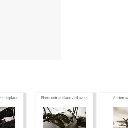
ion biplace
Photo noir et blanc vieil avion
Ancien av