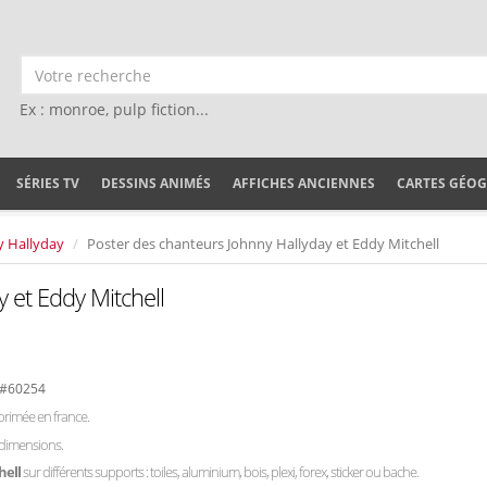
Ex : monroe, pulp fiction...
SÉRIES TV
DESSINS ANIMÉS
AFFICHES ANCIENNES
CARTES GÉO
y Hallyday
Poster des chanteurs Johnny Hallyday et Eddy Mitchell
 et Eddy Mitchell
 #60254
primée en france.
 dimensions.
hell
sur différents supports : toiles, aluminium, bois, plexi, forex, sticker ou bache.