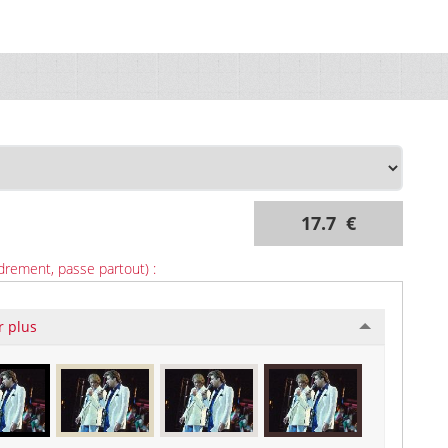
17.7 €
drement, passe partout) :
r plus