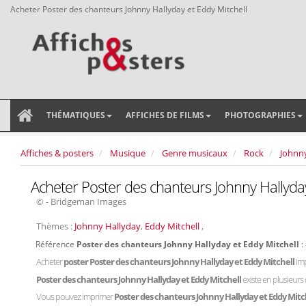
Acheter Poster des chanteurs Johnny Hallyday et Eddy Mitchell
THÉMATIQUES
AFFICHES DE FILMS
PHOTOGRAPHIES
Affiches & posters
Musique
Genre musicaux
Rock
Johnn
Acheter Poster des chanteurs Johnny Hallyday
© - Bridgeman Images
Thèmes :
Johnny Hallyday
,
Eddy Mitchell
,
Référence
Poster des chanteurs Johnny Hallyday et Eddy Mitchell
:
Acheter
poster Poster des chanteurs Johnny Hallyday et Eddy Mitchell
im
Poster des chanteurs Johnny Hallyday et Eddy Mitchell
existe en plusieurs
Vous pouvez imprimer
Poster des chanteurs Johnny Hallyday et Eddy Mitc