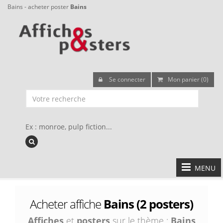
Bains - acheter poster
Bains
Se connecter
Mon panier (0)
Ex : monroe, pulp fiction...
MENU
Acheter affiche
Bains (2 posters)
Affiches
et
posters
sur le thème :
Bains