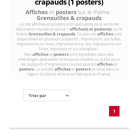
crapauds (1 posters)
Affiches
et
posters
sur le thème :
Grenouilles & crapauds
Le site affiches-et-posters.com spécialiste de la vente de
décoration murale propose 1
affiche(s) et poster(s)
sur le
thème
Grenouilles & crapauds
. Toutes ces
affiches
sont
disponibles en plusieurs supports : impressions sur toiles,
impressions sur bois, impressions sur alu, impressions sur
forex, impressions sur plexiglass...
Nos
affiches
et
posters
sont expédiées dans des
emballages spécialisés et toujours roulées ou à plat pour
les supports d'impressions autres que les
affiches
et
posters
. La société
affiches
et
posters
se situe dans la
région Occitanie et tout est fabriqué en France.
1