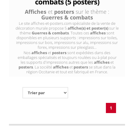
combats (5 posters)
Affiches
et
posters
sur le thème :
Guerres & combats
Le site affiches-et-posters.com spécialiste de la vente de
décoration murale propose 5
affiche(s) et poster(s)
sur le
thème
Guerres & combats
. Toutes ces
affiches
sont
disponibles en plusieurs supports : impressions sur toiles,
impressions sur bois, impressions sur alu, impressions sur
forex, impressions sur plexiglass...
Nos
affiches
et
posters
sont expédiées dans des
emballages spécialisés et toujours roulées ou à plat pour
les supports d'impressions autres que les
affiches
et
posters
. La société
affiches
et
posters
se situe dans la
région Occitanie et tout est fabriqué en France.
1