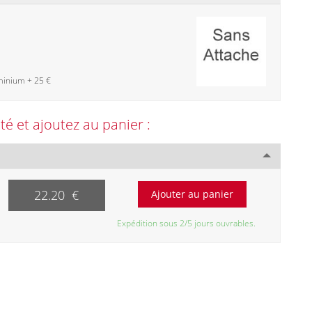
minium + 25 €
ité et ajoutez au panier :
22.20 €
Expédition sous 2/5 jours ouvrables.