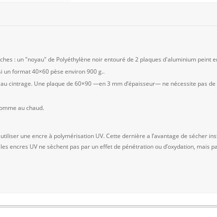
es : un "noyau" de Polyéthylène noir entouré de 2 plaques d'aluminium peint en
 un format 40×60 pèse environ 900 g..
nt au cintrage. Une plaque de 60×90 —en 3 mm d’épaisseur— ne nécessite pas de c
 comme au chaud.
 utiliser une encre à polymérisation UV. Cette dernière a l’avantage de sécher
 les encres UV ne sèchent pas par un effet de pénétration ou d’oxydation, mais pa