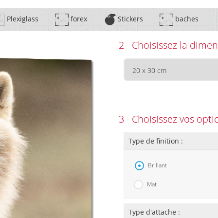
Plexiglass
forex
Stickers
baches
2 - Choisissez la dimen
3 - Choisissez vos opti
Type de finition :
Brillant
Mat
Type d'attache :