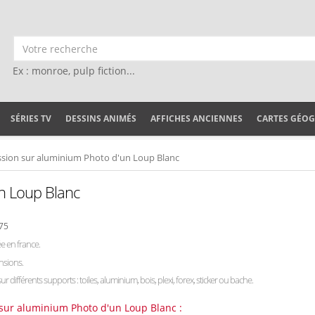
Ex : monroe, pulp fiction...
SÉRIES TV
DESSINS ANIMÉS
AFFICHES ANCIENNES
CARTES GÉO
sion sur aluminium Photo d'un Loup Blanc
n Loup Blanc
75
e en france.
nsions.
sur différents supports : toiles, aluminium, bois, plexi, forex, sticker ou bache.
 sur aluminium Photo d'un Loup Blanc :