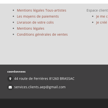
Mentions légales Tous-artistes
Espace client
Les moyens de paiements
Je me 
Livraison de votre colis
Je cré
Mentions légales
Conditions générales de ventes
coordonnees
44 route de Ferrières 81260 BRASSAC
services.clients.aep@gmail.com