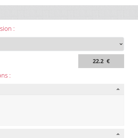
sion :
22.2 €
ons :