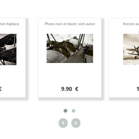
ion biplace
Photo noir et blanc vieil avion
Ancien av
€
9.90 €