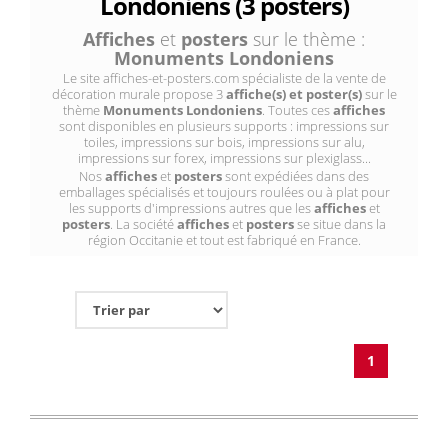
Londoniens (3 posters)
Affiches
et
posters
sur le thème :
Monuments Londoniens
Le site affiches-et-posters.com spécialiste de la vente de
décoration murale propose 3
affiche(s) et poster(s)
sur le
thème
Monuments Londoniens
. Toutes ces
affiches
sont disponibles en plusieurs supports : impressions sur
toiles, impressions sur bois, impressions sur alu,
impressions sur forex, impressions sur plexiglass...
Nos
affiches
et
posters
sont expédiées dans des
emballages spécialisés et toujours roulées ou à plat pour
les supports d'impressions autres que les
affiches
et
posters
. La société
affiches
et
posters
se situe dans la
région Occitanie et tout est fabriqué en France.
1