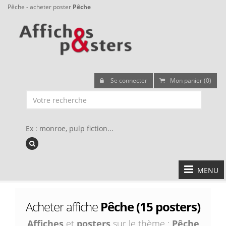
Pêche - acheter poster
Pêche
Se connecter
Mon panier (0)
Ex : monroe, pulp fiction...
MENU
Acheter affiche
Pêche (15 posters)
Affiches
et
posters
sur le thème :
Pêche