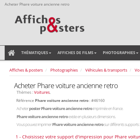
Acheter Phare voiture ancienne retro
THÉMATIQUES
AFFICHES DE FILMS
PHOTOGRAPHIES
Affiches & posters
Photographies
Véhicules & transports
Vo
Acheter Phare voiture ancienne retro
Thèmes :
Voitures
,
Référence
Phare voiture ancienne retro
: #46160
Acheter
poster Phare voiture ancienne retro
imprimée en france.
Phare voiture ancienne retro
existe en plusieurs dimensions.
Vous pouvez imprimer
Phare voiture ancienne retro
sur différents supports :
1 - Choisissez votre support d'impression pour Phare voitu