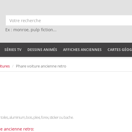
Ex : monroe, pulp fiction...
SÉRIES TV
DESSINS ANIMÉS
AFFICHES ANCIENNES
CARTES GÉO
itures
Phare voiture ancienne retro
 toiles, aluminium, bois, plexi, forex, sticker ou bache.
re ancienne retro: