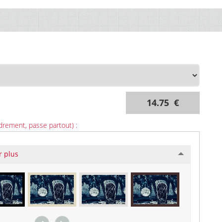
14.75 €
drement, passe partout) :
r plus