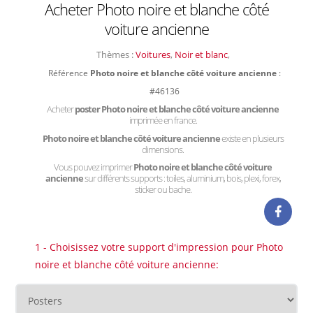
Acheter Photo noire et blanche côté
voiture ancienne
Thèmes :
Voitures
,
Noir et blanc
,
Référence
Photo noire et blanche côté voiture ancienne
:
#46136
Acheter
poster Photo noire et blanche côté voiture ancienne
imprimée en france.
Photo noire et blanche côté voiture ancienne
existe en plusieurs
dimensions.
Vous pouvez imprimer
Photo noire et blanche côté voiture
ancienne
sur différents supports : toiles, aluminium, bois, plexi, forex,
sticker ou bache.
1 - Choisissez votre support d'impression pour Photo
noire et blanche côté voiture ancienne: