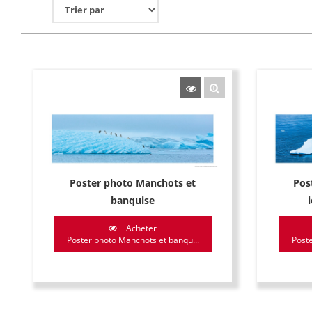
Poster photo Manchots et
Pos
banquise
Acheter
Poster photo Manchots et banqu...
Poste