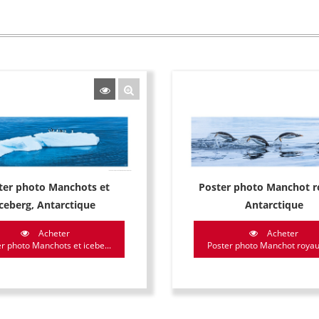
ter photo Manchots et
Poster photo Manchot r
iceberg, Antarctique
Antarctique
Acheter
Acheter
r photo Manchots et icebe...
Poster photo Manchot royaux