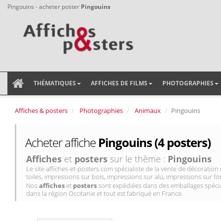
Pingouins - acheter poster
Pingouins
THÉMATIQUES
AFFICHES DE FILMS
PHOTOGRAPHIES
Affiches & posters
Photographies
Animaux
Pingouins
Acheter affiche
Pingouins (4 posters)
Affiches
et
posters
sur le thème :
Pingouins
Le site affiches-et-posters.com spécialiste de la vente de décorati
toiles, impressions sur bois, impressions sur alu, impressions sur for
Nos
affiches
et
posters
sont expédiées dans des emballages spécial
dans la région Occitanie et tout est fabriqué en France.