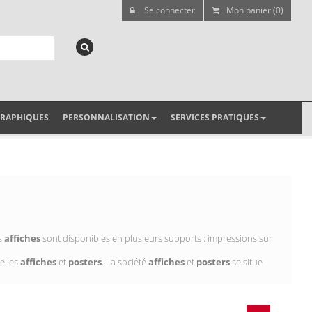
Se connecter
Mon panier (0)
GRAPHIQUES
PERSONNALISATION
SERVICES PRATIQUES
es
affiches
sont disponibles en plusieurs supports : impressions sur
e les
affiches
et
posters
. La société
affiches
et
posters
se situe