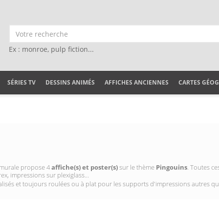
Ex : monroe, pulp fiction...
SÉRIES TV
DESSINS ANIMÉS
AFFICHES ANCIENNES
CARTES GÉO
on murale propose 4
affiche(s) et poster(s)
sur le thème
Pingouins
. Toutes c
ex, impressions sur plexiglass...
isés et toujours roulées ou à plat pour les supports d'impressions autres qu