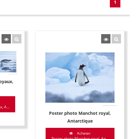
1
oyaux,
, A...
Poster photo Manchot royal,
Antarctique
Acheter
Poster photo Manchot royal, An...