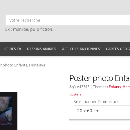
Ex : monroe, pulp fiction...
SÉRIES TV
DESSINS ANIMÉS
AFFICHES ANCIENNES
CARTES GÉO
r photo Enfants, Himalaya
Poster photo Enfan
Ref : #57767
| Thèmes :
Enfants
,
Hom
posters
Sélectionner Dimensions :