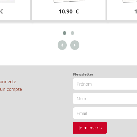
 €
10.90 €
Newsletter
connecte
é un compte
je m'inscris