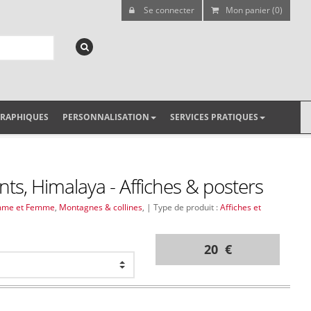
Se connecter
Mon panier (0)
GRAPHIQUES
PERSONNALISATION
SERVICES PRATIQUES
ts, Himalaya - Affiches & posters
me et Femme
,
Montagnes & collines
, | Type de produit :
Affiches et
20 €