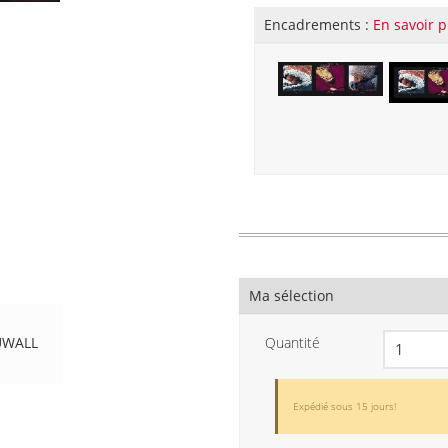
Encadrements :
En savoir p
Ma sélection
UWALL
Quantité
Expédié sous 15 jours!