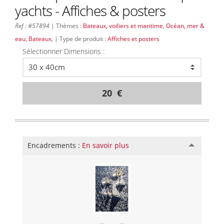
yachts - Affiches & posters
Ref : #57894
| Thèmes :
Bateaux, voiliers et maritime
,
Océan, mer &
eau
,
Bateaux
, | Type de produit :
Affiches et posters
Sélectionner Dimensions :
20 €
Encadrements :
En savoir plus