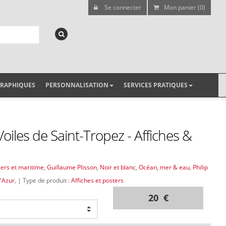
Se connecter
Mon panier (0)
GRAPHIQUES
PERSONNALISATION
SERVICES PRATIQUES
oiles de Saint-Tropez - Affiches &
iers et maritime
,
Guillaume Plisson
,
Noir et blanc
,
Océan, mer & eau
,
Philip
'Azur
, | Type de produit :
Affiches et posters
20 €