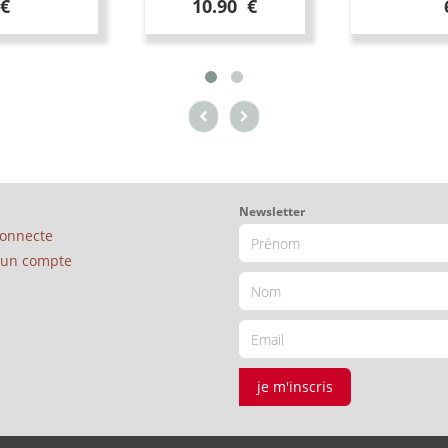
 €
10.90 €
Newsletter
connecte
é un compte
je m'inscris