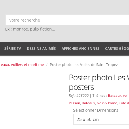
Ex : monroe, pulp fiction...
SÉRIES TV
DESSINS ANIMÉS
AFFICHES ANCIENNES
CARTES GÉO
teaux, voiliers et maritime
Poster photo Les Voiles de Saint-Tropez
Poster photo Les V
posters
Ref : #58000
| Thèmes :
Bateaux, voil
Plisson
,
Bateaux
,
Noir & Blanc
,
Côte d
Sélectionner Dimensions :