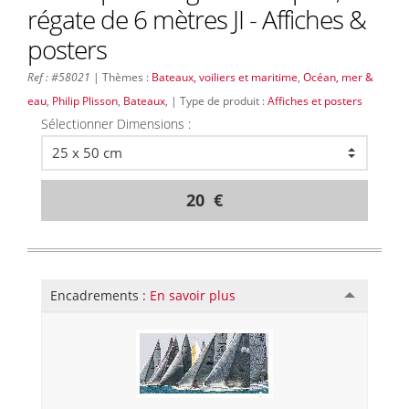
régate de 6 mètres JI - Affiches &
posters
Ref : #58021
| Thèmes :
Bateaux, voiliers et maritime
,
Océan, mer &
eau
,
Philip Plisson
,
Bateaux
, | Type de produit :
Affiches et posters
Sélectionner Dimensions :
20 €
Encadrements :
En savoir plus