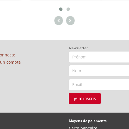
Newsletter
connecte
é un compte
je m'inscris
Moyens de paiements
Carte bancaire