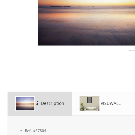
Description
VISUWALL
Ref : #57804