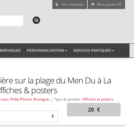
Se connecter
Mon panier (0)
GRAPHIQUES
PERSONNALISATION
SERVICES PRATIQUES
ère sur la plage du Men Du à La
Affiches & posters
& eau
,
Philip Plisson
,
Bretagne
, | Type de produit :
Affiches et posters
20 €