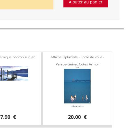
ramique ponton sur lac
Affiche Optimists - Ecole de voile -
Phot
Perros-Guirec Cotes Armor
17.90 €
20.00 €