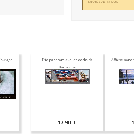
Expédié sous 15 jours!
Courage
Trio panoramique les docks de
Affiche pano
Barcelone
€
17.90 €