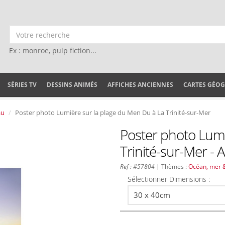
Ex : monroe, pulp fiction...
SÉRIES TV
DESSINS ANIMÉS
AFFICHES ANCIENNES
CARTES GÉO
au
Poster photo Lumière sur la plage du Men Du à La Trinité-sur-Mer
Poster photo Lumi
Trinité-sur-Mer - 
Ref : #57804
| Thèmes :
Océan, mer 
Sélectionner Dimensions :