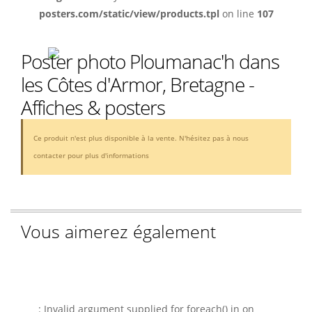
posters.com/static/view/products.tpl
on line
107
Poster photo Ploumanac'h dans
les Côtes d'Armor, Bretagne -
Affiches & posters
Ce produit n'est plus disponible à la vente. N'hésitez pas à nous
contacter pour plus d'informations
Vous aimerez également
Warnin
: Invalid argument supplied for foreach() in
on