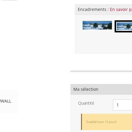
Encadrements :
En savoir p
Ma sélection
UWALL
Quantité
Expédié sous 15 jours!