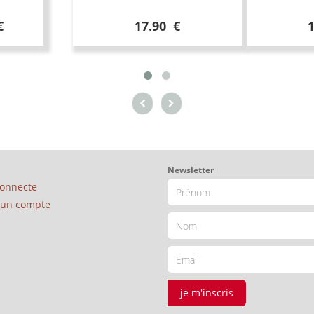
€
17.90 €
Newsletter
connecte
é un compte
je m'inscris