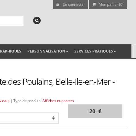
Se connecter
Mon panier (0)
GRAPHIQUES
PERSONNALISATION
SERVICES PRATIQUES
e des Poulains, Belle-Ile-en-Mer -
& eau
, | Type de produit :
Affiches et posters
20 €