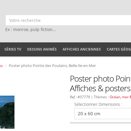
Ex : monroe, pulp fiction...
SÉRIES TV
DESSINS ANIMÉS
AFFICHES ANCIENNES
CARTES GÉO
au
Poster photo Pointe des Poulains, Belle-Ile-en-Mer
Poster photo Point
Affiches & posters
Ref : #57779
| Thèmes :
Océan, mer 
Sélectionner Dimensions :