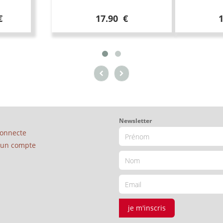
€
17.90 €
Newsletter
connecte
é un compte
je m'inscris