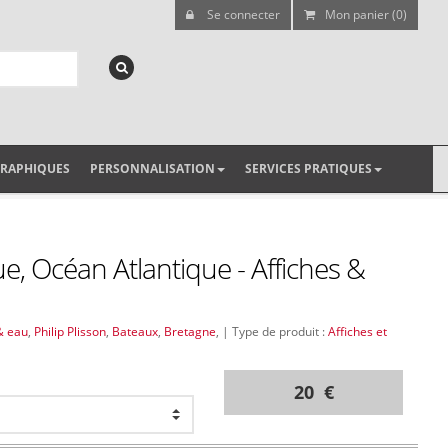
Se connecter
Mon panier (0)
GRAPHIQUES
PERSONNALISATION
SERVICES PRATIQUES
e, Océan Atlantique - Affiches &
& eau
,
Philip Plisson
,
Bateaux
,
Bretagne
, | Type de produit :
Affiches et
20 €