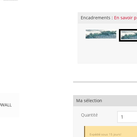
Encadrements :
En savoir p
Ma sélection
UWALL
Quantité
Expédié sous 15 jours!