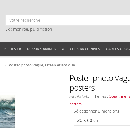
Ex : monroe, pulp fiction...
SÉRIES TV
DESSINS ANIMÉS
AFFICHES ANCIENNES
CARTES GÉO
au
Poster photo Vague, Océan Atlantique
Poster photo Vagu
posters
Ref : #57945
| Thèmes :
Océan, mer 
posters
Sélectionner Dimensions :