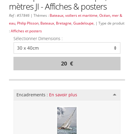
mètres JI - Affiches & posters
Ref : #57846
| Thèmes :
Bateaux, voiliers et maritime
,
Océan, mer &
eau
,
Philip Plisson
,
Bateaux
,
Bretagne
,
Guadeloupe
, | Type de produit
:
Affiches et posters
Sélectionner Dimensions :
20 €
Encadrements :
En savoir plus