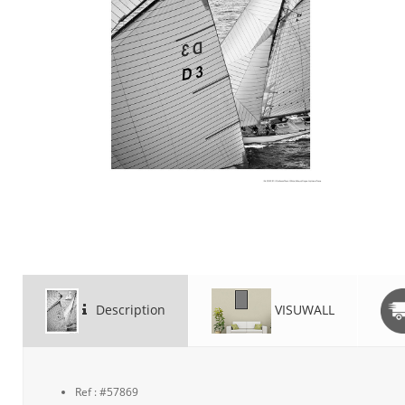
Description
VISUWALL
Ref : #57869