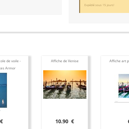
Expédié sous 15 jours!
ole de voile -
Affiche de Venise
Affiche art 
tes Armor
 €
10.90 €