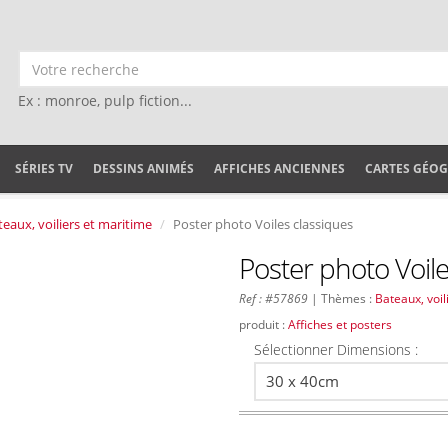
Ex : monroe, pulp fiction...
SÉRIES TV
DESSINS ANIMÉS
AFFICHES ANCIENNES
CARTES GÉO
teaux, voiliers et maritime
Poster photo Voiles classiques
Poster photo Voile
Ref : #57869
| Thèmes :
Bateaux, voil
produit :
Affiches et posters
Sélectionner Dimensions :