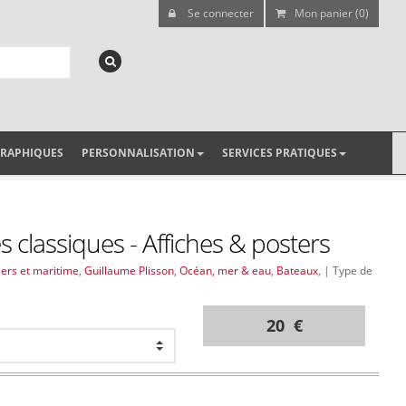
Se connecter
Mon panier (0)
GRAPHIQUES
PERSONNALISATION
SERVICES PRATIQUES
s classiques - Affiches & posters
iers et maritime
,
Guillaume Plisson
,
Océan, mer & eau
,
Bateaux
, | Type de
20 €