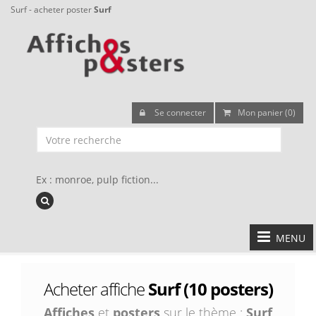
Surf - acheter poster
Surf
Se connecter
Mon panier (0)
Ex : monroe, pulp fiction...
MENU
Acheter affiche
Surf (10 posters)
Affiches
et
posters
sur le thème :
Surf