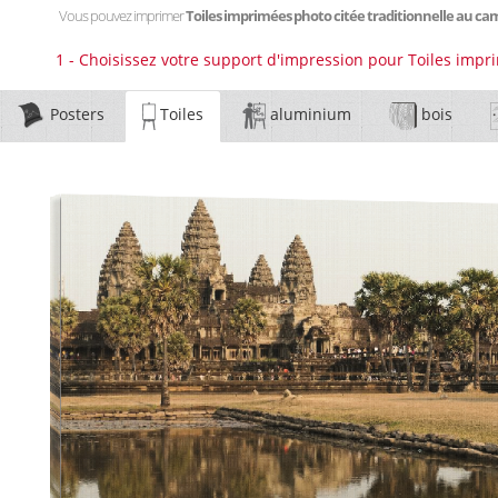
Vous pouvez imprimer
Toiles imprimées photo citée traditionnelle au 
1 - Choisissez votre support d'impression pour Toiles impr
Posters
Toiles
aluminium
bois