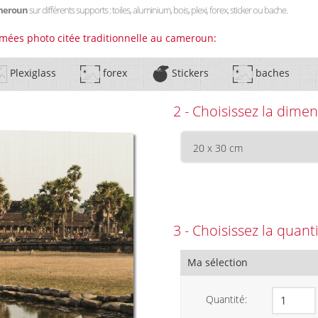
cameroun
sur différents supports : toiles, aluminium, bois, plexi, forex, sticker ou bache.
imées photo citée traditionnelle au cameroun:
Plexiglass
forex
Stickers
baches
2 - Choisissez la dimen
3 - Choisissez la quant
Ma sélection
Quantité: