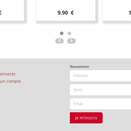
€
9.90 €
Newsletter
connecte
é un compte
je m'inscris