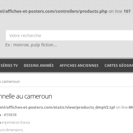
/affiches-et-posters.com/controllers/products.php
on line
107
Ex : monroe, pulp fiction...
SÉRIES TV
DESSINS ANIMÉS
AFFICHES ANCIENNES
CARTES GÉOGR
au cameroun
ionnelle au cameroun
l/affiches-et-posters.com/static/view/products_dmpV2.tpl
on line
69
un
: #59838
n
imprimée en france.
ieurs dimensions.