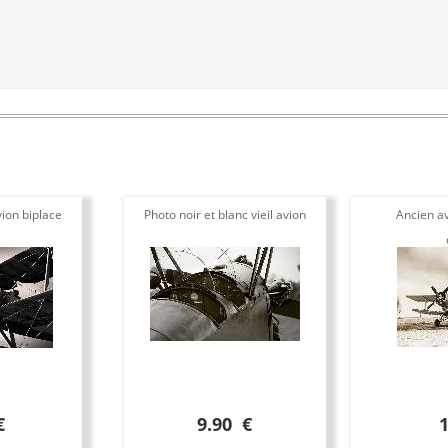
ion biplace
Photo noir et blanc vieil avion
Ancien av
€
9.90 €