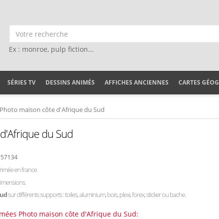
Ex : monroe, pulp fiction...
SÉRIES TV
DESSINS ANIMÉS
AFFICHES ANCIENNES
CARTES GÉO
 Photo maison côte d'Afrique du Sud
d'Afrique du Sud
#57134
rimée en france.
dimensions.
Sud
sur différents supports : toiles, aluminium, bois, plexi, forex, sticker ou bache.
rimées Photo maison côte d'Afrique du Sud: