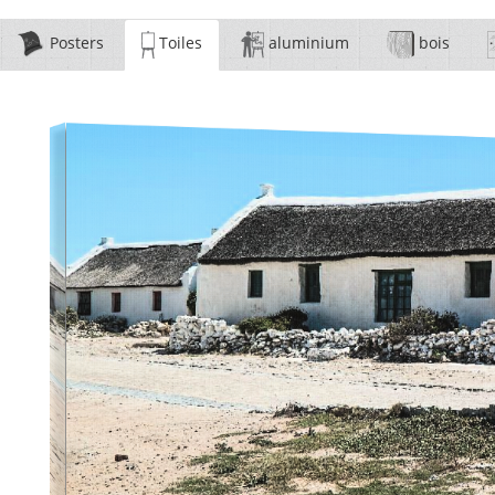
Posters
Toiles
aluminium
bois