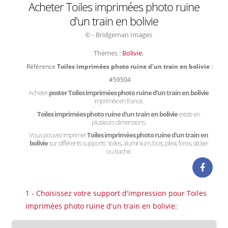
Acheter Toiles imprimées photo ruine
d'un train en bolivie
© - Bridgeman Images
Thèmes :
Bolivie
,
Référence
Toiles imprimées photo ruine d'un train en bolivie
:
#59504
Acheter
poster Toiles imprimées photo ruine d'un train en bolivie
imprimée en france.
Toiles imprimées photo ruine d'un train en bolivie
existe en
plusieurs dimensions.
Vous pouvez imprimer
Toiles imprimées photo ruine d'un train en
bolivie
sur différents supports : toiles, aluminium, bois, plexi, forex, sticker
ou bache.
1 - Choisissez votre support d'impression pour Toiles
imprimées photo ruine d'un train en bolivie: