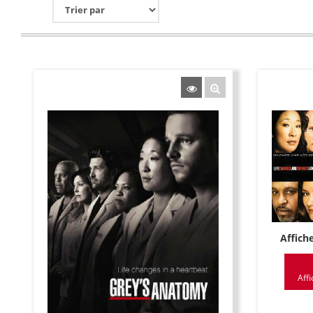
Affich
Affi