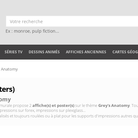
Ex : monroe, pulp fiction...
SÉRIES TV
DESSINS ANIMÉS
AFFICHES ANCIENNES
CARTES GÉO
s Anatomy
ters)
tomy
on murale propose 2
affiche(s) et poster(s)
sur le thème
Grey's Anatomy
. To
pressions sur forex, impressions sur plexiglass...
isés et toujours roulées ou à plat pour les supports d'impressions autres qu