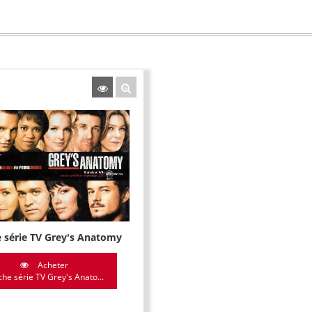
e série TV Grey's Anatomy
Acheter
che série TV Grey's Anato...