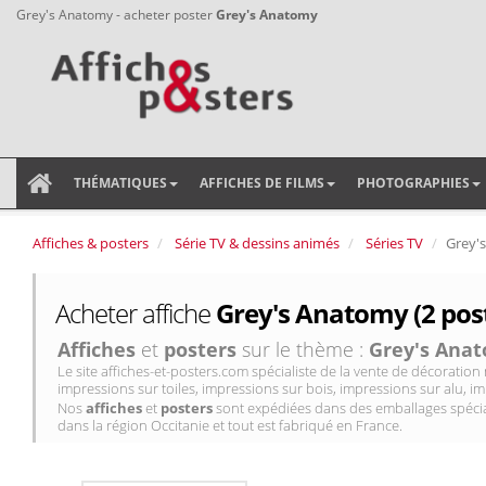
Grey's Anatomy - acheter poster
Grey's Anatomy
THÉMATIQUES
AFFICHES DE FILMS
PHOTOGRAPHIES
Affiches & posters
Série TV & dessins animés
Séries TV
Grey'
Acheter affiche
Grey's Anatomy (2 pos
Affiches
et
posters
sur le thème :
Grey's Ana
Le site affiches-et-posters.com spécialiste de la vente de décorati
impressions sur toiles, impressions sur bois, impressions sur alu, im
Nos
affiches
et
posters
sont expédiées dans des emballages spécial
dans la région Occitanie et tout est fabriqué en France.