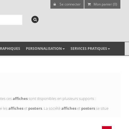
Se connecter
Mon panier (0)
GRAPHIQUES
PERSONNALISATION
SERVICES PRATIQUES
utes ces
affiches
sont disponibles en plusieurs supports :
e les
affiches
et
posters
. La société
affiches
et
posters
se situe