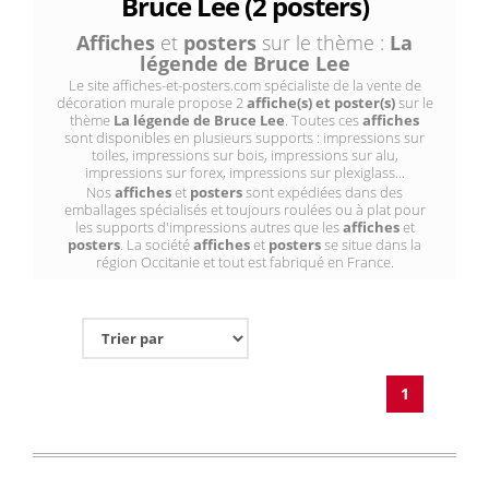
Bruce Lee (2 posters)
Affiches
et
posters
sur le thème :
La
légende de Bruce Lee
Le site affiches-et-posters.com spécialiste de la vente de
décoration murale propose 2
affiche(s) et poster(s)
sur le
thème
La légende de Bruce Lee
. Toutes ces
affiches
sont disponibles en plusieurs supports : impressions sur
toiles, impressions sur bois, impressions sur alu,
impressions sur forex, impressions sur plexiglass...
Nos
affiches
et
posters
sont expédiées dans des
emballages spécialisés et toujours roulées ou à plat pour
les supports d'impressions autres que les
affiches
et
posters
. La société
affiches
et
posters
se situe dans la
région Occitanie et tout est fabriqué en France.
1